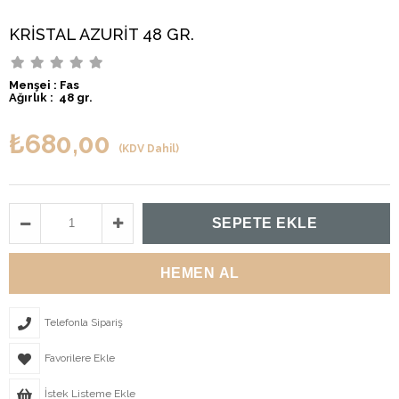
KRİSTAL AZURİT 48 GR.
Menşei : Fas
Ağırlık : 48 gr.
₺680,00
(KDV Dahil)
Telefonla Sipariş
Favorilere Ekle
İstek Listeme Ekle