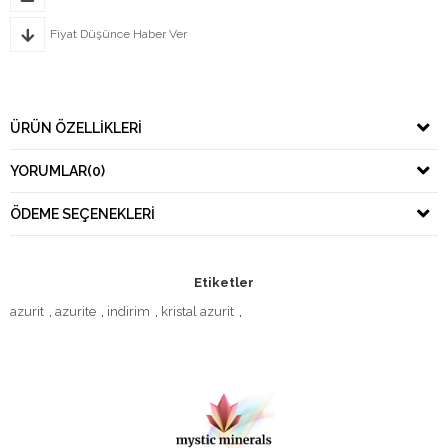
Fiyat Düşünce Haber Ver
ÜRÜN ÖZELLIKLERI
YORUMLAR
(0)
ÖDEME SEÇENEKLERI
Etiketler
azurit
,
azurite
,
indirim
,
kristal azurit
,