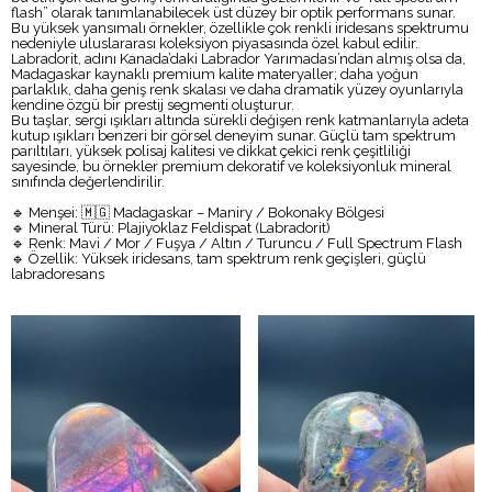
flash” olarak tanımlanabilecek üst düzey bir optik performans sunar.
Bu yüksek yansımalı örnekler, özellikle çok renkli iridesans spektrumu
nedeniyle uluslararası koleksiyon piyasasında özel kabul edilir.
Labradorit, adını Kanada’daki Labrador Yarımadası’ndan almış olsa da,
Madagaskar kaynaklı premium kalite materyaller; daha yoğun
parlaklık, daha geniş renk skalası ve daha dramatik yüzey oyunlarıyla
kendine özgü bir prestij segmenti oluşturur.
Bu taşlar, sergi ışıkları altında sürekli değişen renk katmanlarıyla adeta
kutup ışıkları benzeri bir görsel deneyim sunar. Güçlü tam spektrum
parıltıları, yüksek polisaj kalitesi ve dikkat çekici renk çeşitliliği
sayesinde, bu örnekler premium dekoratif ve koleksiyonluk mineral
sınıfında değerlendirilir.
🔹 Menşei: 🇲🇬 Madagaskar – Maniry / Bokonaky Bölgesi
🔹 Mineral Türü: Plajiyoklaz Feldispat (Labradorit)
🔹 Renk: Mavi / Mor / Fuşya / Altın / Turuncu / Full Spectrum Flash
🔹 Özellik: Yüksek iridesans, tam spektrum renk geçişleri, güçlü
labradoresans