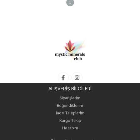
1
ALIŞVERİŞ BİLGİLERİ
Siparişlerim
Beğendiklerim
İade Taleplerim
Kargo Takip
Hesabım