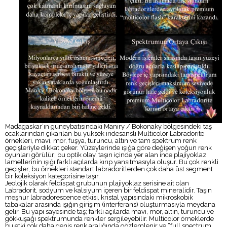
Madagaskar’ın güneybatısındaki Maniry / Bokonaky bölgesindeki taş
ocaklarından çıkarılan bu yüksek iridesanslı Multicolor Labradorite
örnekleri, mavi, mor, fuşya, turuncu, altın ve tam spektrum renk
geçişleriyle dikkat çeker. Yüzeylerinde ışığa göre değişen yoğun renk
oyunları görülür; bu optik olay, taşın içinde yer alan ince plajiyoklaz
lamellerinin ışığı farklı açılarda kırıp yansıtmasıyla oluşur. Bu çok renkli
geçişler, bu örnekleri standart labradoritlerden çok daha üst segment
bir koleksiyon kategorisine taşır.
Jeolojik olarak feldispat grubunun plajiyoklaz serisine ait olan
Labradorit, sodyum ve kalsiyum içeren bir feldispat mineralidir. Taşın
meşhur labradorescence etkisi, kristal yapısındaki mikroskobik
tabakalar arasında ışığın girişim (interferans) oluşturmasıyla meydana
gelir. Bu yapı sayesinde taş; farklı açılarda mavi, mor, altın, turuncu ve
gökkuşağı spektrumunda renkler sergileyebilir. Multicolor örneklerde
bu etki çok daha geniş renk aralığında gözlemlenir ve “full spectrum