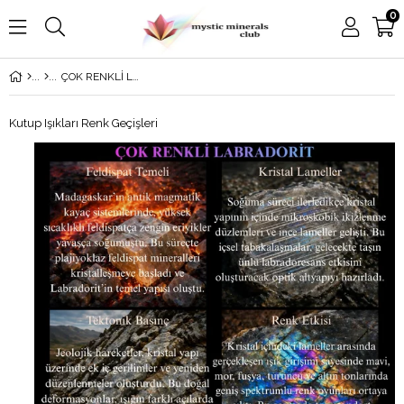
0
ÇOK RENKLİ LABRADORİT
Kutup Işıkları Renk Geçişleri