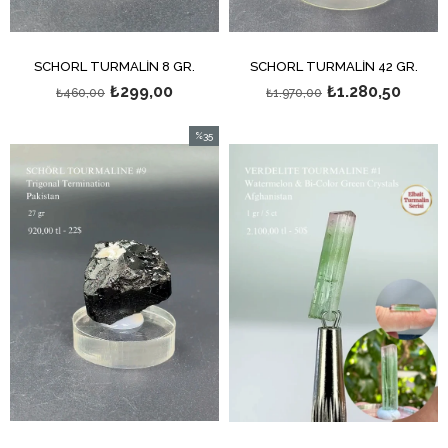
SCHÖRL TURMALİN 8 GR.
SCHÖRL TURMALİN 42 GR.
₺299,00
₺1.280,50
₺460,00
₺1.970,00
%35
İndirim
%35İndirim