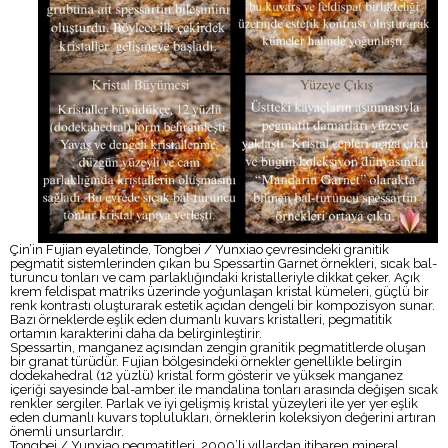
Çin’in Fujian eyaletinde, Tongbei / Yunxiao çevresindeki granitik
pegmatit sistemlerinden çıkan bu Spessartin Garnet örnekleri, sıcak bal-
turuncu tonları ve cam parlaklığındaki kristalleriyle dikkat çeker. Açık
krem feldispat matriks üzerinde yoğunlaşan kristal kümeleri, güçlü bir
renk kontrastı oluşturarak estetik açıdan dengeli bir kompozisyon sunar.
Bazı örneklerde eşlik eden dumanlı kuvars kristalleri, pegmatitik
ortamın karakterini daha da belirginleştirir.
Spessartin, manganez açısından zengin granitik pegmatitlerde oluşan
bir granat türüdür. Fujian bölgesindeki örnekler genellikle belirgin
dodekahedral (12 yüzlü) kristal form gösterir ve yüksek manganez
içeriği sayesinde bal-amber ile mandalina tonları arasında değişen sıcak
renkler sergiler. Parlak ve iyi gelişmiş kristal yüzeyleri ile yer yer eşlik
eden dumanlı kuvars toplulukları, örneklerin koleksiyon değerini artıran
önemli unsurlardır.
Tongbei / Yunxiao pegmatitleri, 2000’li yıllardan itibaren mineral