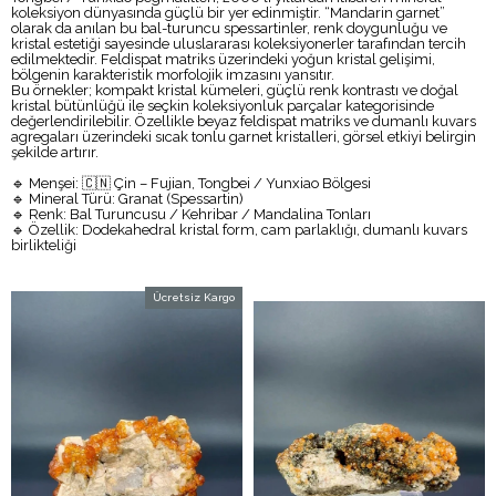
koleksiyon dünyasında güçlü bir yer edinmiştir. “Mandarin garnet”
olarak da anılan bu bal-turuncu spessartinler, renk doygunluğu ve
kristal estetiği sayesinde uluslararası koleksiyonerler tarafından tercih
edilmektedir. Feldispat matriks üzerindeki yoğun kristal gelişimi,
bölgenin karakteristik morfolojik imzasını yansıtır.
Bu örnekler; kompakt kristal kümeleri, güçlü renk kontrastı ve doğal
kristal bütünlüğü ile seçkin koleksiyonluk parçalar kategorisinde
değerlendirilebilir. Özellikle beyaz feldispat matriks ve dumanlı kuvars
agregaları üzerindeki sıcak tonlu garnet kristalleri, görsel etkiyi belirgin
şekilde artırır.
🔹 Menşei: 🇨🇳 Çin – Fujian, Tongbei / Yunxiao Bölgesi
🔹 Mineral Türü: Granat (Spessartin)
🔹 Renk: Bal Turuncusu / Kehribar / Mandalina Tonları
🔹 Özellik: Dodekahedral kristal form, cam parlaklığı, dumanlı kuvars
birlikteliği
Ücretsiz Kargo