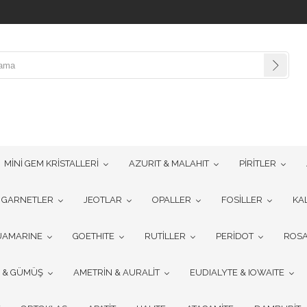
MİNİ GEM KRİSTALLERİ
AZURIT & MALAHIT
PİRİTLER
GARNETLER
JEOTLAR
OPALLER
FOSİLLER
KA
UAMARINE
GOETHITE
RUTİLLER
PERİDOT
ROSA
R & GÜMÜŞ
AMETRİN & AURALİT
EUDIALYTE & IOWAITE