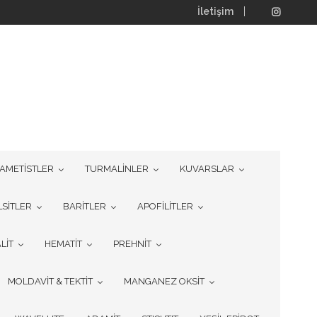
İletişim
AMETİSTLER
TURMALİNLER
KUVARSLAR
LSİTLER
BARİTLER
APOFİLİTLER
LİT
HEMATİT
PREHNİT
MOLDAVİT & TEKTİT
MANGANEZ OKSİT