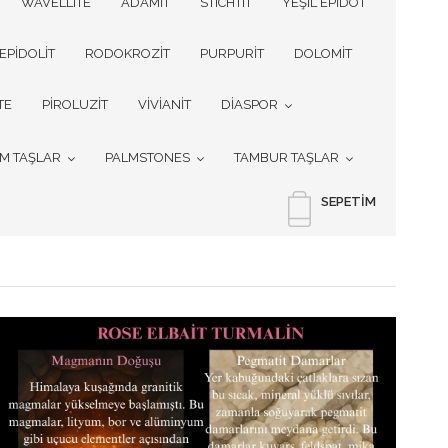
WAVELLITE
ADAMİT
STICHTIT
YEŞİL EPİDOT
EPİDOLİT
RODOKROZİT
PURPURİT
DOLOMİT
TE
PİROLUZİT
VİVİANİT
DİASPOR
İM TAŞLAR
PALMSTONES
TAMBUR TAŞLAR
SEPETIM