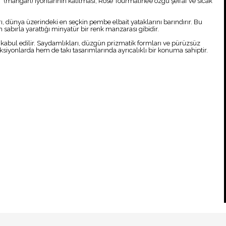
⁺ (mangan) iyonlarının katılması, Rose Tourmaline’e özgü şeffaf ve sıcak
dünya üzerindeki en seçkin pembe elbait yataklarını barındırır. Bu
sabırla yarattığı minyatür bir renk manzarası gibidir.
ak kabul edilir. Saydamlıkları, düzgün prizmatik formları ve pürüzsüz
eksiyonlarda hem de takı tasarımlarında ayrıcalıklı bir konuma sahiptir.