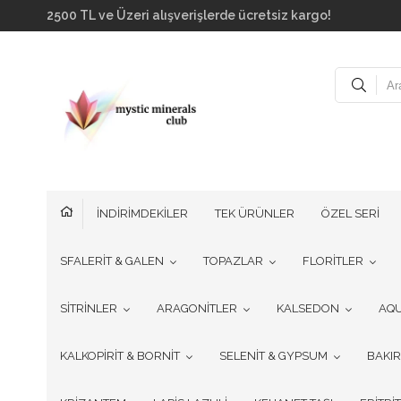
2500 TL ve Üzeri alışverişlerde ücretsiz kargo!
İNDİRİMDEKİLER
TEK ÜRÜNLER
ÖZEL SERİ
SFALERİT & GALEN
TOPAZLAR
FLORİTLER
SİTRİNLER
ARAGONİTLER
KALSEDON
AQ
KALKOPİRİT & BORNİT
SELENİT & GYPSUM
BAKI