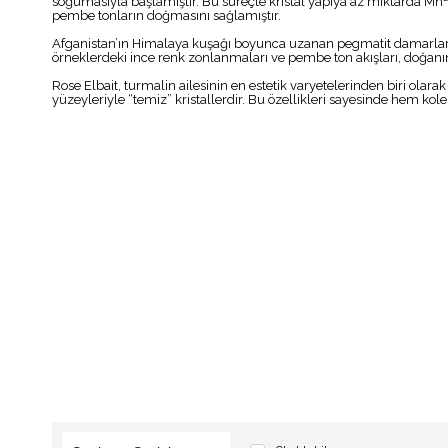
soğumasıyla başlamıştır. Bu süreçte kristal yapıya az miktarda Mn²
pembe tonların doğmasını sağlamıştır.
Afganistan’ın Himalaya kuşağı boyunca uzanan pegmatit damarları, 
örneklerdeki ince renk zonlanmaları ve pembe ton akışları, doğanın 
Rose Elbait, turmalin ailesinin en estetik varyetelerinden biri olar
yüzeyleriyle “temiz” kristallerdir. Bu özellikleri sayesinde hem kol