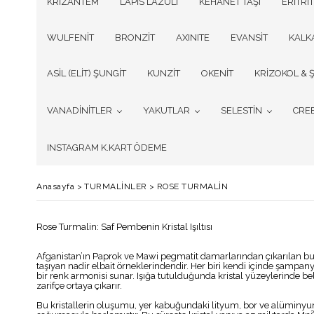
KRİZANTEM
LAPİS LAZULİ
KEHANET TAŞI
ERİTRİT
WULFENİT
BRONZİT
AXINITE
EVANSİT
KALK
ASİL (ELİT) ŞUNGİT
KUNZİT
OKENİT
KRİZOKOL & Ş
VANADİNİTLER
YAKUTLAR
SELESTİN
CRE
INSTAGRAM K.KART ÖDEME
Anasayfa
>
TURMALİNLER
>
ROSE TURMALİN
Rose Turmalin: Saf Pembenin Kristal Işıltısı
Afganistan’ın Paprok ve Mawi pegmatit damarlarından çıkarılan bu z
taşıyan nadir elbait örneklerindendir. Her biri kendi içinde şampan
bir renk armonisi sunar. Işığa tutulduğunda kristal yüzeylerinde be
zarifçe ortaya çıkarır.
Bu kristallerin oluşumu, yer kabuğundaki lityum, bor ve alüminy