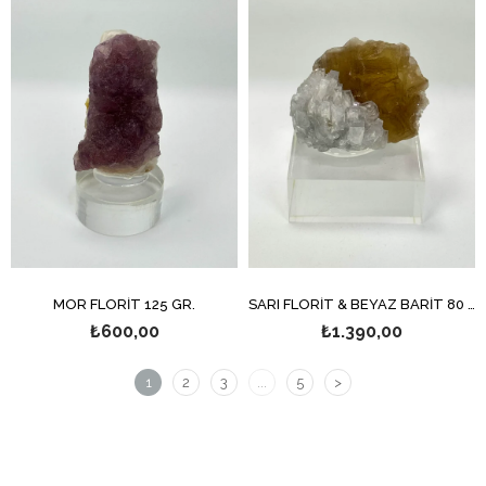
MOR FLORİT 125 GR.
SARI FLORİT & BEYAZ BARİT 80 GR.
₺600,00
₺1.390,00
1
2
3
...
5
>