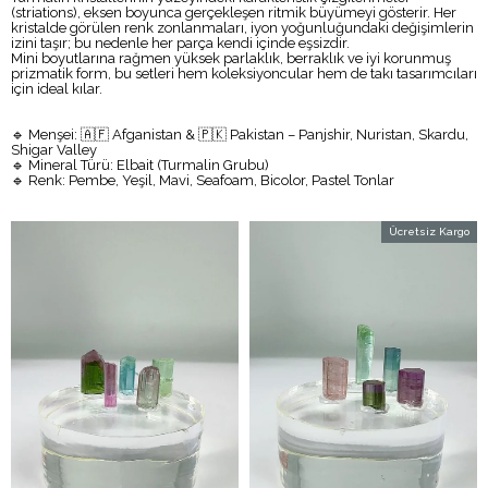
(striations), eksen boyunca gerçekleşen ritmik büyümeyi gösterir. Her
kristalde görülen renk zonlanmaları, iyon yoğunluğundaki değişimlerin
izini taşır; bu nedenle her parça kendi içinde eşsizdir.
Mini boyutlarına rağmen yüksek parlaklık, berraklık ve iyi korunmuş
prizmatik form, bu setleri hem koleksiyoncular hem de takı tasarımcıları
için ideal kılar.
🔹 Menşei: 🇦🇫 Afganistan & 🇵🇰 Pakistan – Panjshir, Nuristan, Skardu,
Shigar Valley
🔹 Mineral Türü: Elbait (Turmalin Grubu)
🔹 Renk: Pembe, Yeşil, Mavi, Seafoam, Bicolor, Pastel Tonlar
Ücretsiz Kargo