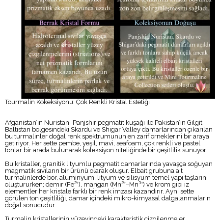
Tourmalin Kokeksiyonu: Çok Renkli Kristal Estetiği
Afganistan’ın Nuristan–Panjshir pegmatit kuşağı ile Pakistan’ın Gilgit-
Baltistan bölgesindeki Skardu ve Shigar Valley damarlarından çıkarılan
bu turmalinler doğal renk spektrumunun en zarif örneklerini bir araya
getiriyor. Her sette pembe, yeşil, mavi, seafoam, çok renkli ve pastel
tonlar bir arada bulunarak koleksiyon niteliğinde bir çeşitlilik sunuyor.
Bu kristaller, granitik lityumlu pegmatit damarlarında yavaşça soğuyan
magmatik sıvıların bir ürünü olarak oluşur. Elbait grubuna ait
turmalinlerde bor, alüminyum, lityum ve silisyum temel yapı taşlarını
oluştururken; demir (Fe²⁺), mangan (Mn²⁺–Mn³⁺) ve krom gibi iz
elementler her kristale farklı bir renk imzası kazandırır. Aynı sette
görülen ton çeşitliliği, damar içindeki mikro-kimyasal dalgalanmaların
doğal sonucudur.
Turmalin kristallerinin yüzeyindeki karakteristik çizgilenmeler