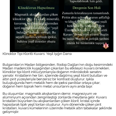
Klinoklor Tipi Kloritli Kuvars: Yeşil Işığın Dansı
Bulgaristan’ın Madan bölgesinden, Rodop Dağları’nın doğu kesimindeki
Madan madencilik kuşağından çıkarılan bu etkileyici kuvars örnekleri,
klinoklor tipi klorit inklüzyonlarıyla doğanın mikroskobik sanatını
yansıtır. Kristallerin her biri, içlerinde dağılmış yeşil klorit bulutları ve
altın pirit yüzeyleriyle benzersiz bir kontrast oluşturur. Işıkla
buluştuğunda hem metalik hem de ipeksi parıltılar ortaya çıkar;
doğanın hem toprak hem metal unsurlarını aynı anda taşır.
Bu oluşumlar, magmatik akışkanların demir, magnezyum ve
alüminyum açısından zenginleştiği zonlarda meydana gelir. Kuvars
kristalleri büyürken bu akışkanlardan çöken klorit, kristal içinde
hapsolarak tipik yeşil tonları oluşturur. Aynı dönemde çöken pirit
kristalleri, kuvars kümelerinin üzerinde metalik altın tabakalar şeklinde
gelişmiştir.