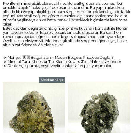
Kloritlerin mineralojik olarak chlinochlore alt grubuna ait olması, bu
örneklere tipik “ipeksi yeşil” dokusunu kazandırır. Bu yapı, mikroskop
altında lifsi ve yaprakçıklı görünüm sergiler. Her örnek kendi içinde farklı
yoğunlukta yeşil dağılımı gösterir; bazıları açık nane tonlarında, bazıları
zümrüt yeşiline yakın ve hatta benekli (speckled) biçimlerde karşımıza
çıkar.
Estetik açıdan değerlendirildiğinde, pirit ve kuvarsın kontrastı ile kloritin
yarı saydam etkisi birleşerek jeolojik bir tablo oluşturur. Bu seri, hem
mineralojik açıdan öğretici hem de görsel açıdan nadir bir uyum taşır.
Özellikle koleksiyon vitrinlerinde ışık altında sergilendiğinde, yeşilin ve
altının zarif dengesi ön plana çıkar.
🔹 Menşei: 🇧🇬 Bulgaristan – Madan Bölgesi, Rhodope Dağları
🔹 Mineral Türü: Klinoklor Tipi Kloritli Kuvars (Pirit Matriks Üzerinde)
🔹 Renk: Açık gümüş yeşil, zeytin tonları, altın pirit yansımaları
Ücretsiz Kargo