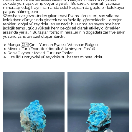
dokuda yumuşak bir ışık oyunu yaratır. Bu özellik, Evansit’i yalnızca
mineralojik değil, aynı zamanda estetik açıdan da güçlü bir koleksiyon
parçası hâline getirir.
Wenshan ve çevresinden çıkan mavi Evansit örnekleri, son yıllarda
koleksiyon dünyasında giderek daha fazla ilgi görmektedir. Homojen
renkleri, doğal yüzey dokuları ve nadir bulunmaları sayesinde hem
jeolojik temsil gücü yüksek hem de görsel olarak etkileyici örnekler
arasında yer alır. Bu taşlar, fosfat minerallerinin doğadaki zarif ve sakin
yüzünü yansıtan özel oluşumlardır.
🔹 Menşei 🇨🇳 Çin – Yunnan Eyaleti, Wenshan Bölgesi
🔹 Mineral Türü Evansite (Hidratlı Alüminyum Fosfat)
🔹 Renk Okyanus Mavisi Turkuaz Tonlar
🔹 Özelliği Botryoidal yüzey dokusu, hassas mineral doku