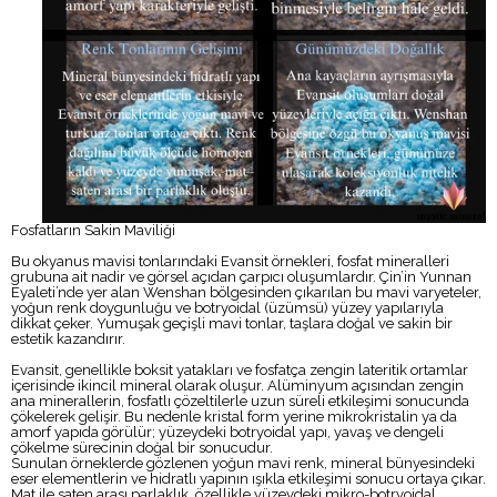
Fosfatların Sakin Maviliği
Bu okyanus mavisi tonlarındaki Evansit örnekleri, fosfat mineralleri
grubuna ait nadir ve görsel açıdan çarpıcı oluşumlardır. Çin’in Yunnan
Eyaleti’nde yer alan Wenshan bölgesinden çıkarılan bu mavi varyeteler,
yoğun renk doygunluğu ve botryoidal (üzümsü) yüzey yapılarıyla
dikkat çeker. Yumuşak geçişli mavi tonlar, taşlara doğal ve sakin bir
estetik kazandırır.
Evansit, genellikle boksit yatakları ve fosfatça zengin lateritik ortamlar
içerisinde ikincil mineral olarak oluşur. Alüminyum açısından zengin
ana minerallerin, fosfatlı çözeltilerle uzun süreli etkileşimi sonucunda
çökelerek gelişir. Bu nedenle kristal form yerine mikrokristalin ya da
amorf yapıda görülür; yüzeydeki botryoidal yapı, yavaş ve dengeli
çökelme sürecinin doğal bir sonucudur.
Sunulan örneklerde gözlenen yoğun mavi renk, mineral bünyesindeki
eser elementlerin ve hidratlı yapının ışıkla etkileşimi sonucu ortaya çıkar.
Mat ile saten arası parlaklık, özellikle yüzeydeki mikro-botryoidal