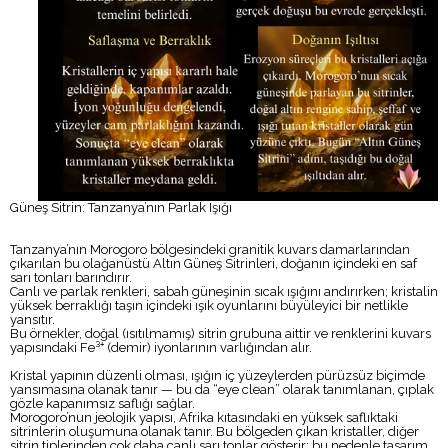
Güneş Sitrin: Tanzanya’nın Parlak Işığı
Tanzanya’nın Morogoro bölgesindeki granitik kuvars damarlarından
çıkarılan bu olağanüstü Altın Güneş Sitrinleri, doğanın içindeki en saf
sarı tonları barındırır.
Canlı ve parlak renkleri, sabah güneşinin sıcak ışığını andırırken; kristalin
yüksek berraklığı taşın içindeki ışık oyunlarını büyüleyici bir netlikle
yansıtır.
Bu örnekler, doğal (ısıtılmamış) sitrin grubuna aittir ve renklerini kuvars
yapısındaki Fe³⁺ (demir) iyonlarının varlığından alır.
Kristal yapının düzenli olması, ışığın iç yüzeylerden pürüzsüz biçimde
yansımasına olanak tanır — bu da “eye clean” olarak tanımlanan, çıplak
gözle kapanımsız saflığı sağlar.
Morogoro’nun jeolojik yapısı, Afrika kıtasındaki en yüksek saflıktaki
sitrinlerin oluşumuna olanak tanır. Bu bölgeden çıkan kristaller, diğer
sitrin tiplerinden çok daha canlı sarı tonlar gösterir; bu nedenle tasarım,