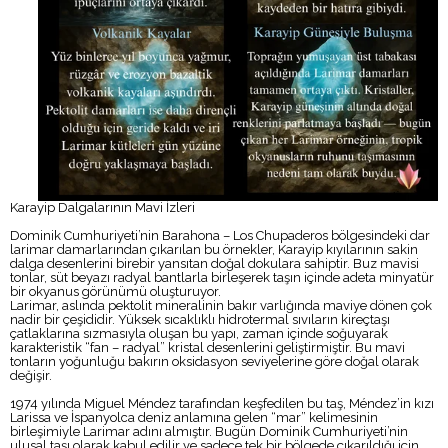
Karayip Dalgalarının Mavi İzleri
Dominik Cumhuriyeti’nin Barahona – Los Chupaderos bölgesindeki dar
larimar damarlarından çıkarılan bu örnekler, Karayip kıyılarının sakin
dalga desenlerini birebir yansıtan doğal dokulara sahiptir. Buz mavisi
tonlar, süt beyazı radyal bantlarla birleşerek taşın içinde adeta minyatür
bir okyanus görünümü oluşturuyor.
Larimar, aslında pektolit mineralinin bakır varlığında maviye dönen çok
nadir bir çeşididir. Yüksek sıcaklıklı hidrotermal sıvıların kireçtaşı
çatlaklarına sızmasıyla oluşan bu yapı, zaman içinde soğuyarak
karakteristik “fan – radyal” kristal desenlerini geliştirmiştir. Bu mavi
tonların yoğunluğu bakırın oksidasyon seviyelerine göre doğal olarak
değişir.
1974 yılında Miguel Méndez tarafından keşfedilen bu taş, Méndez’in kızı
Larissa ve İspanyolca deniz anlamına gelen “mar” kelimesinin
birleşimiyle Larimar adını almıştır. Bugün Dominik Cumhuriyeti’nin
ulusal taşı olarak kabul edilir ve sadece tek bir bölgede çıkarıldığı için