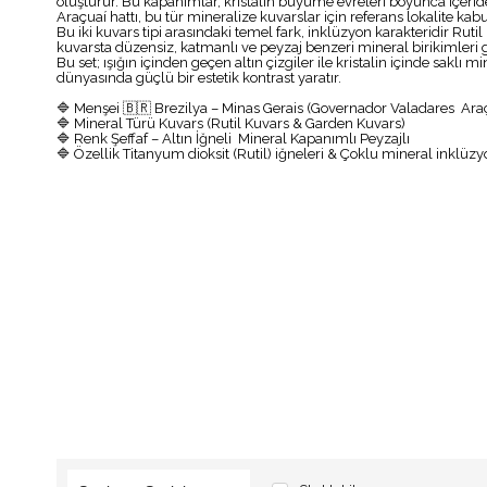
oluşturur. Bu kapanımlar, kristalin büyüme evreleri boyunca içeri
Araçuaí hattı, bu tür mineralize kuvarslar için referans lokalite kabul
Bu iki kuvars tipi arasındaki temel fark, inklüzyon karakteridir Ruti
kuvarsta düzensiz, katmanlı ve peyzaj benzeri mineral birikimleri 
Bu set; ışığın içinden geçen altın çizgiler ile kristalin içinde sakl
dünyasında güçlü bir estetik kontrast yaratır.
🔷 Menşei 🇧🇷 Brezilya – Minas Gerais (Governador Valadares Ara
🔷 Mineral Türü Kuvars (Rutil Kuvars & Garden Kuvars)
🔷 Renk Şeffaf – Altın İğneli Mineral Kapanımlı Peyzajlı
🔷 Özellik Titanyum dioksit (Rutil) iğneleri & Çoklu mineral inklüzy