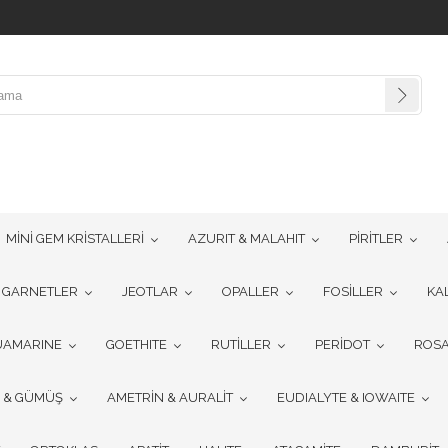
MİNİ GEM KRİSTALLERİ
AZURIT & MALAHIT
PİRİTLER
GARNETLER
JEOTLAR
OPALLER
FOSİLLER
KA
UAMARINE
GOETHITE
RUTİLLER
PERİDOT
ROSA
R & GÜMÜŞ
AMETRİN & AURALİT
EUDIALYTE & IOWAITE