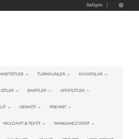
İletişim
AMETİSTLER
TURMALİNLER
KUVARSLAR
LSİTLER
BARİTLER
APOFİLİTLER
LİT
HEMATİT
PREHNİT
MOLDAVİT & TEKTİT
MANGANEZ OKSİT