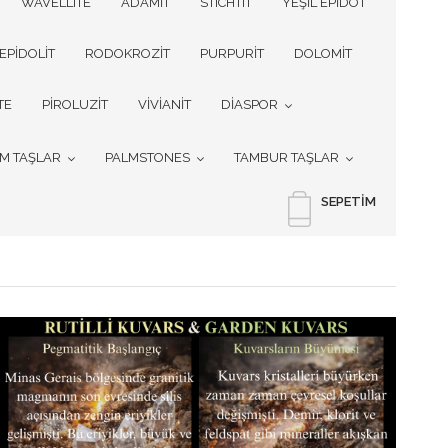
WAVELLITE
ADAMİT
STICHTIT
YEŞİL EPİDOT
EPİDOLİT
RODOKROZİT
PURPURİT
DOLOMİT
TE
PİROLUZİT
VİVİANİT
DİASPOR
İM TAŞLAR
PALMSTONES
TAMBUR TAŞLAR
SEPETIM