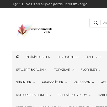
2500 TL ve Üzeri alışverişlerde ücretsiz kargo!
İNDİRİMDEKİLER
TEK ÜRÜNLER
ÖZEL SERİ
SFALERİT & GALEN
TOPAZLAR
FLORİTLER
SİTRİNLER
ARAGONİTLER
KALSEDON
AQ
KALKOPİRİT & BORNİT
SELENİT & GYPSUM
BAKI