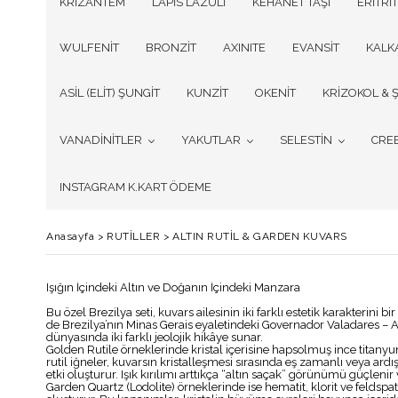
KRİZANTEM
LAPİS LAZULİ
KEHANET TAŞI
ERİTRİT
WULFENİT
BRONZİT
AXINITE
EVANSİT
KALK
ASİL (ELİT) ŞUNGİT
KUNZİT
OKENİT
KRİZOKOL & Ş
VANADİNİTLER
YAKUTLAR
SELESTİN
CRE
INSTAGRAM K.KART ÖDEME
Anasayfa
>
RUTİLLER
>
ALTIN RUTİL & GARDEN KUVARS
Işığın İçindeki Altın ve Doğanın İçindeki Manzara
Bu özel Brezilya seti, kuvars ailesinin iki farklı estetik karakterini b
de Brezilya’nın Minas Gerais eyaletindeki Governador Valadares – A
dünyasında iki farklı jeolojik hikâye sunar.
Golden Rutile örneklerinde kristal içerisine hapsolmuş ince titanyum d
rutil iğneler, kuvarsın kristalleşmesi sırasında eş zamanlı veya ardış
etki oluşturur. Işık kırılımı arttıkça “altın saçak” görünümü güçlenir 
Garden Quartz (Lodolite) örneklerinde ise hematit, klorit ve feldsp