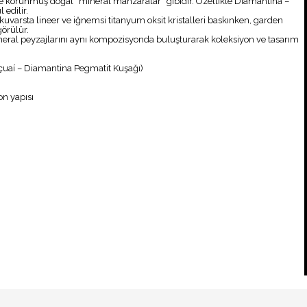
de korunmuş doğal “mineral manzaralar” gibidir. Özellikle Diamantina –
 edilir.
l kuvarsta lineer ve iğnemsi titanyum oksit kristalleri baskınken, garden
görülür.
ı mineral peyzajlarını aynı kompozisyonda buluşturarak koleksiyon ve tasarım
çuaí – Diamantina Pegmatit Kuşağı)
on yapısı