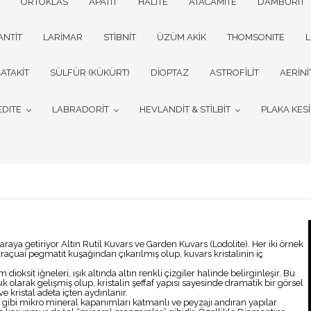
ORTOKLAS
APATİT
HALITE
ATACAMİTE
DAMBURİT
ANTİT
LARİMAR
STİBNİT
ÜZÜM AKİK
THOMSONITE
L
ATAKİT
SÜLFÜR (KÜKÜRT)
DİOPTAZ
ASTROFİLİT
AERİNİ
EDITE
LABRADORİT
HEVLANDİT & STİLBİT
PLAKA KES
ir araya getiriyor Altın Rutil Kuvars ve Garden Kuvars (Lodolite). Her iki örnek
raçuaí pegmatit kuşağından çıkarılmış olup, kuvars kristalinin iç
ioksit iğneleri, ışık altında altın renkli çizgiler halinde belirginleşir. Bu
ık olarak gelişmiş olup, kristalin şeffaf yapısı sayesinde dramatik bir görsel
ve kristal adeta içten aydınlanır.
at gibi mikro mineral kapanımları katmanlı ve peyzajı andıran yapılar