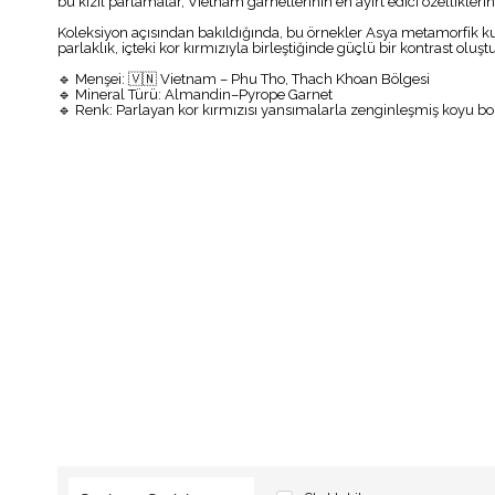
bu kızıl parlamalar, Vietnam garnetlerinin en ayırt edici özelliklerin
Koleksiyon açısından bakıldığında, bu örnekler Asya metamorfik kuş
parlaklık, içteki kor kırmızıyla birleştiğinde güçlü bir kontrast oluşt
🔹 Menşei: 🇻🇳 Vietnam – Phu Tho, Thach Khoan Bölgesi
🔹 Mineral Türü: Almandin–Pyrope Garnet
🔹 Renk: Parlayan kor kırmızısı yansımalarla zenginleşmiş koyu b