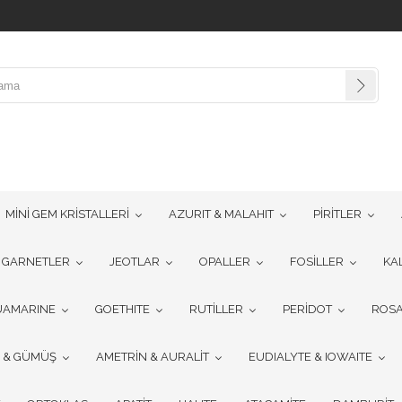
MİNİ GEM KRİSTALLERİ
AZURIT & MALAHIT
PİRİTLER
GARNETLER
JEOTLAR
OPALLER
FOSİLLER
KA
UAMARINE
GOETHITE
RUTİLLER
PERİDOT
ROSA
R & GÜMÜŞ
AMETRİN & AURALİT
EUDIALYTE & IOWAITE