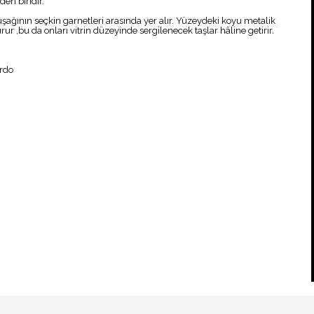
den biridir.
ağının seçkin garnetleri arasında yer alır. Yüzeydeki koyu metalik
urur ,bu da onları vitrin düzeyinde sergilenecek taşlar hâline getirir.
ordo