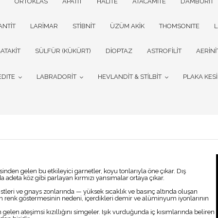
ORTOKLAS
APATİT
HALITE
ATACAMİTE
DAMBURİT
ANTİT
LARİMAR
STİBNİT
ÜZÜM AKİK
THOMSONITE
L
ATAKİT
SÜLFÜR (KÜKÜRT)
DİOPTAZ
ASTROFİLİT
AERİNİ
EDITE
LABRADORİT
HEVLANDİT & STİLBİT
PLAKA KES
den gelen bu etkileyici garnetler, koyu tonlarıyla öne çıkar. Dış
a adeta köz gibi parlayan kırmızı yansımalar ortaya çıkar.
stleri ve gnays zonlarında — yüksek sıcaklık ve basınç altında oluşan
un renk göstermesinin nedeni, içerdikleri demir ve alüminyum iyonlarının
gelen ateşimsi kızıllığını simgeler. Işık vurduğunda iç kısımlarında beliren