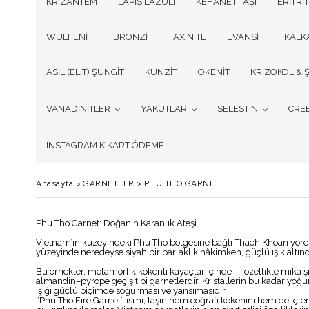
KRİZANTEM
LAPİS LAZULİ
KEHANET TAŞI
ERİTRİT
WULFENİT
BRONZİT
AXINITE
EVANSİT
KALK
ASİL (ELİT) ŞUNGİT
KUNZİT
OKENİT
KRİZOKOL & Ş
VANADİNİTLER
YAKUTLAR
SELESTİN
CRE
INSTAGRAM K.KART ÖDEME
Anasayfa
>
GARNETLER
>
PHU THO GARNET
Phu Tho Garnet: Doğanın Karanlık Ateşi
Vietnam’ın kuzeyindeki Phu Tho bölgesine bağlı Thach Khoan yöresin
yüzeyinde neredeyse siyah bir parlaklık hâkimken, güçlü ışık altınd
Bu örnekler, metamorfik kökenli kayaçlar içinde — özellikle mika şi
almandin–pyrope geçiş tipi garnetlerdir. Kristallerin bu kadar yoğ
ışığı güçlü biçimde soğurması ve yansımasıdır.
“Phu Tho Fire Garnet” ismi, taşın hem coğrafi kökenini hem de içten 