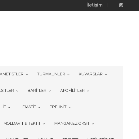
İletişim
AMETİSTLER
TURMALİNLER
KUVARSLAR
LSİTLER
BARİTLER
APOFİLİTLER
LİT
HEMATİT
PREHNİT
MOLDAVİT & TEKTİT
MANGANEZ OKSİT