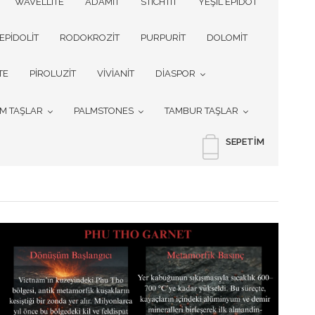
WAVELLITE
ADAMİT
STICHTIT
YEŞİL EPİDOT
EPİDOLİT
RODOKROZİT
PURPURİT
DOLOMİT
TE
PİROLUZİT
VİVİANİT
DİASPOR
İM TAŞLAR
PALMSTONES
TAMBUR TAŞLAR
SEPETIM