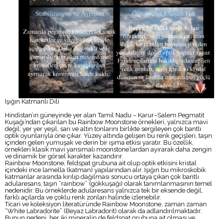
Işığın Katmanlı Dili
Hindistan’ın güneyinde yer alan Tamil Nadu – Karur–Salem Pegmatit
Kuşağı’ndan çıkarılan bu Rainbow Moonstone örnekleri, yalnızca mavi
değil; yer yer yeşil, sarı ve altın tonlarını birlikte sergileyen çok bantlı
optik oyunlarıyla öne çıkar. Yüzey altında gelişen bu renk geçişleri, taşın
içinden gelen yumuşak ve derin bir ışıma etkisi yaratır. Bu özellik,
örnekleri klasik mavi yansımalı moonstone’lardan ayırarak daha zengin
ve dinamik bir görsel karakter kazandırır.
Rainbow Moonstone, feldspat grubuna ait olup optik etkisini kristal
içindeki ince lamella (katman) yapılarından alır. Işığın bu mikroskobik
katmanlar arasında kırılıp dağılması sonucu ortaya çıkan çok bantlı
adularesans, taşın “rainbow” (gökkuşağı) olarak tanımlanmasının temel
nedenidir. Bu örneklerde adularesans yalnızca tek bir eksende değil,
farklı açılarda ve çoklu renk zonları halinde izlenebilir.
Ticari ve koleksiyon literatüründe Rainbow Moonstone, zaman zaman
“White Labradorite” (Beyaz Labradorit) olarak da adlandırılmaktadır.
Bunun nedeni, her iki mineralin de feldspat grubuna ait olması ve