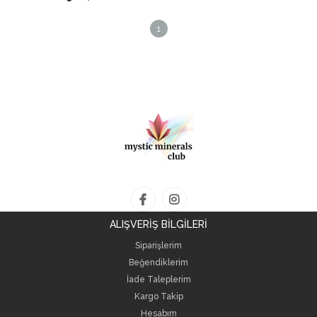
1
ALIŞVERİŞ BİLGİLERİ
Siparişlerim
Beğendiklerim
İade Taleplerim
Kargo Takip
Hesabım