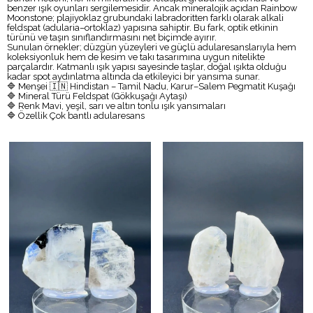
benzer ışık oyunları sergilemesidir. Ancak mineralojik açıdan Rainbow
Moonstone; plajiyoklaz grubundaki labradoritten farklı olarak alkali
feldspat (adularia–ortoklaz) yapısına sahiptir. Bu fark, optik etkinin
türünü ve taşın sınıflandırmasını net biçimde ayırır.
Sunulan örnekler; düzgün yüzeyleri ve güçlü adularesanslarıyla hem
koleksiyonluk hem de kesim ve takı tasarımına uygun nitelikte
parçalardır. Katmanlı ışık yapısı sayesinde taşlar, doğal ışıkta olduğu
kadar spot aydınlatma altında da etkileyici bir yansıma sunar.
🔷 Menşei 🇮🇳 Hindistan – Tamil Nadu, Karur–Salem Pegmatit Kuşağı
🔷 Mineral Türü Feldspat (Gökkuşağı Aytaşı)
🔷 Renk Mavi, yeşil, sarı ve altın tonlu ışık yansımaları
🔷 Özellik Çok bantlı adularesans