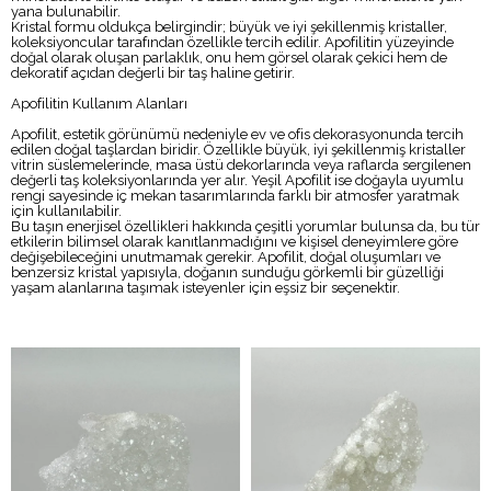
yana bulunabilir.
Kristal formu oldukça belirgindir; büyük ve iyi şekillenmiş kristaller,
koleksiyoncular tarafından özellikle tercih edilir. Apofilitin yüzeyinde
doğal olarak oluşan parlaklık, onu hem görsel olarak çekici hem de
dekoratif açıdan değerli bir taş haline getirir.
Apofilitin Kullanım Alanları
Apofilit, estetik görünümü nedeniyle ev ve ofis dekorasyonunda tercih
edilen doğal taşlardan biridir. Özellikle büyük, iyi şekillenmiş kristaller
vitrin süslemelerinde, masa üstü dekorlarında veya raflarda sergilenen
değerli taş koleksiyonlarında yer alır. Yeşil Apofilit ise doğayla uyumlu
rengi sayesinde iç mekan tasarımlarında farklı bir atmosfer yaratmak
için kullanılabilir.
Bu taşın enerjisel özellikleri hakkında çeşitli yorumlar bulunsa da, bu tür
etkilerin bilimsel olarak kanıtlanmadığını ve kişisel deneyimlere göre
değişebileceğini unutmamak gerekir. Apofilit, doğal oluşumları ve
benzersiz kristal yapısıyla, doğanın sunduğu görkemli bir güzelliği
yaşam alanlarına taşımak isteyenler için eşsiz bir seçenektir.