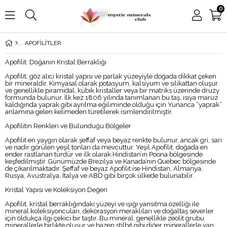
0
APOFİLİTLER
Apofilit: Doğanın Kristal Berraklığı
Apofilit, göz alıcı kristal yapısı ve parlak yüzeyiyle doğada dikkat çeken
bir mineraldir. Kimyasal olarak potasyum, kalsiyum ve silikattan oluşur
ve genellikle piramidal, kübik kristaller veya bir matriks üzerinde druzy
formunda bulunur. İlk kez 1806 yılında tanımlanan bu taş, ısıya maruz
kaldığında yaprak gibi ayrılma eğiliminde olduğu için Yunanca “yaprak”
anlamına gelen kelimeden türetilerek isimlendirilmiştir.
Apofilitin Renkleri ve Bulunduğu Bölgeler
Apofilit en yaygın olarak şeffaf veya beyaz renkte bulunur, ancak gri, sarı
ve nadir görülen yeşil tonları da mevcuttur. Yeşil Apofilit, doğada en
ender rastlanan türdür ve ilk olarak Hindistan’ın Poona bölgesinde
keşfedilmiştir. Günümüzde Brezilya ve Kanada’nın Quebec bölgesinde
de çıkarılmaktadır. Şeffaf ve beyaz Apofilit ise Hindistan, Almanya,
Rusya, Avustralya, İtalya ve ABD gibi birçok ülkede bulunabilir.
Kristal Yapısı ve Koleksiyon Değeri
Apofilit, kristal berraklığındaki yüzeyi ve ışığı yansıtma özelliği ile
mineral koleksiyoncuları, dekorasyon meraklıları ve doğaltaş severler
için oldukça ilgi çekici bir taştır. Bu mineral, genellikle zeolit grubu
minerallerle birlikte oluşur ve bazen stilbit gibi diğer minerallerle yan