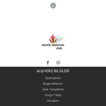
1
ALIŞVERİŞ BİLGİLERİ
Siparişlerim
Beğendiklerim
İade Taleplerim
Kargo Takip
Hesabım