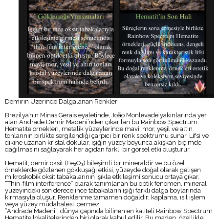
Demirin Üzerinde Dalgalanan Renkler
Brezilya’nın Minas Gerais eyaletinde, João Monlevade yakınlarında yer
alan Andrade Demir Madeni’nden çıkarılan bu Rainbow Spectrum
Hematite örnekleri, metalik yüzeylerinde mavi, mor, yeşil ve altın
tonlarının birlikte sergilendiği çarpıcı bir renk spektrumu sunar. Lifsi ve
dikine uzanan kristal dokular, ışığın yüzey boyunca akışkan biçimde
dağılmasını sağlayarak her açıdan farklı bir görsel etki oluşturur.
Hematit, demir oksit (Fe₂O₃) bileşimli bir mineraldir ve bu özel
örneklerde gözlenen gökkuşağı etkisi, yüzeyde doğal olarak gelişen
mikroskobik oksit tabakalarının ışıkla etkileşimi sonucu ortaya çıkar.
“Thin-film interference” olarak tanımlanan bu optik fenomen, mineral
yüzeyindeki son derece ince tabakaların ışığı farklı dalga boylarında
kırmasıyla oluşur. Renklenme tamamen doğaldır; kaplama, ısıl işlem
veya yüzey müdahalesi içermez.
“Andrade Madeni”, dünya çapında bilinen en kaliteli Rainbow Spectrum
Hematite lokalitelerinden biri olarak kabul edilir. Bu maden, özellikle