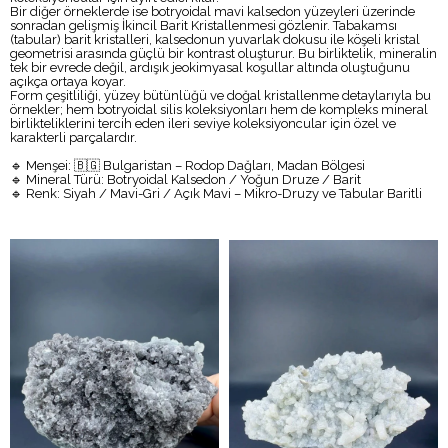
Bir diğer örneklerde ise botryoidal mavi kalsedon yüzeyleri üzerinde
sonradan gelişmiş İkincil Barit Kristallenmesi gözlenir. Tabakamsı
(tabular) barit kristalleri, kalsedonun yuvarlak dokusu ile köşeli kristal
geometrisi arasında güçlü bir kontrast oluşturur. Bu birliktelik, mineralin
tek bir evrede değil, ardışık jeokimyasal koşullar altında oluştuğunu
açıkça ortaya koyar.
Form çeşitliliği, yüzey bütünlüğü ve doğal kristallenme detaylarıyla bu
örnekler; hem botryoidal silis koleksiyonları hem de kompleks mineral
birlikteliklerini tercih eden ileri seviye koleksiyoncular için özel ve
karakterli parçalardır.
🔹 Menşei: 🇧🇬 Bulgaristan – Rodop Dağları, Madan Bölgesi
🔹 Mineral Türü: Botryoidal Kalsedon / Yoğun Druze / Barit
🔹 Renk: Siyah / Mavi-Gri / Açık Mavi – Mikro-Druzy ve Tabular Baritli