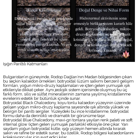
Işığın Parıltılı Katmanları
Bulgaristan’ın güneyinde, Rodop Dağları’nın Madan bölgesinden çıkan
bu seçkin kalsedon örnekleri; botryoidal (üzüm salkımı benzeri) gelişim
formları, yoğun mikro-druzy kaplamaları ve içten gelen yumuşak ışık
etkileriyle dikkat çeker. Aynı jeolojik sistem içerisinde oluşmuş bu üç
farklı form, silis ve sülfat minerallerinin zamana yayılmış kristallenme
evrelerini estetik bir bütünlük içinde sunar.
Botryoidal Black Chalcedony, koyu tonlu kalsedon yüzeyinin üzerinde
gelişen yoğun mikro-druzy kaplama sayesinde ışık altında yüksek ve
belirgin bir parıltı sergiler. Yüzeydeki bu ince kristallenme, botryoidal
formu daha da derinlikli ve dramatik bir görünüme taşır.
Botryoidal Blue Chalcedony, mavi-gri tonlara yayılan renk paleti ve soft
internal glow (içten gelen yumuşak parlaklık) etkisiyle öne çıkar. Yarı
saydam yoğun botryoidal kütle, ışığı yüzeyin hemen altında kırarak
sakin ve rafine bir estetik sunar; bu özellik, Rodop bölgesi kalsedonlarını
koleksiyoncular için ayırt edici kılar.