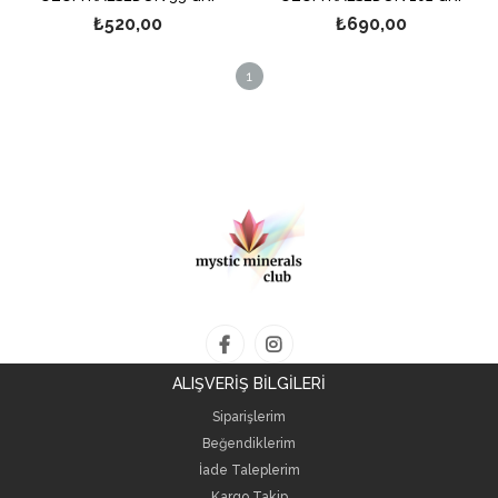
₺520,00
₺690,00
1
ALIŞVERİŞ BİLGİLERİ
Siparişlerim
Beğendiklerim
İade Taleplerim
Kargo Takip