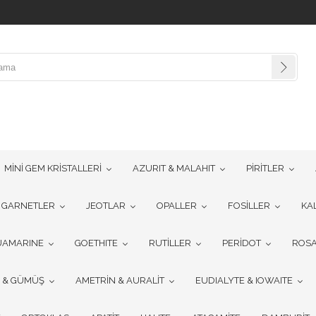
MİNİ GEM KRİSTALLERİ
AZURIT & MALAHIT
PİRİTLER
GARNETLER
JEOTLAR
OPALLER
FOSİLLER
KA
UAMARINE
GOETHITE
RUTİLLER
PERİDOT
ROSA
R & GÜMÜŞ
AMETRİN & AURALİT
EUDIALYTE & IOWAITE