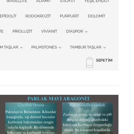
WAVELLITE
ADAMİT
STICHTIT
YEŞİL EPİDOT
EPİDOLİT
RODOKROZİT
PURPURİT
DOLOMİT
TE
PİROLUZİT
VİVİANİT
DİASPOR
İM TAŞLAR
PALMSTONES
TAMBUR TAŞLAR
SEPETIM