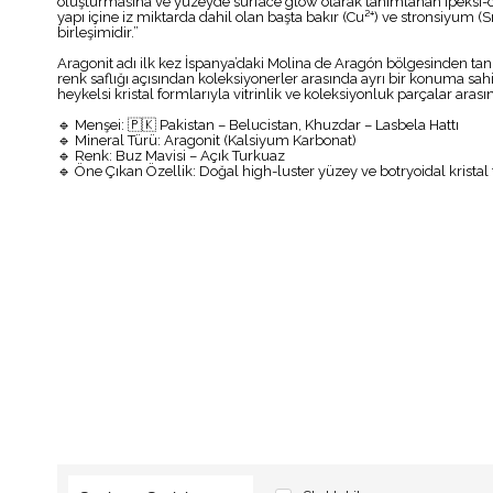
oluşturmasına ve yüzeyde surface glow olarak tanımlanan ipeksi-ca
yapı içine iz miktarda dahil olan başta bakır (Cu²⁺) ve stronsiyum (S
birleşimidir.”
Aragonit adı ilk kez İspanya’daki Molina de Aragón bölgesinden ta
renk saflığı açısından koleksiyonerler arasında ayrı bir konuma sah
heykelsi kristal formlarıyla vitrinlik ve koleksiyonluk parçalar aras
🔹 Menşei: 🇵🇰 Pakistan – Belucistan, Khuzdar – Lasbela Hattı
🔹 Mineral Türü: Aragonit (Kalsiyum Karbonat)
🔹 Renk: Buz Mavisi – Açık Turkuaz
🔹 Öne Çıkan Özellik: Doğal high-luster yüzey ve botryoidal kristal