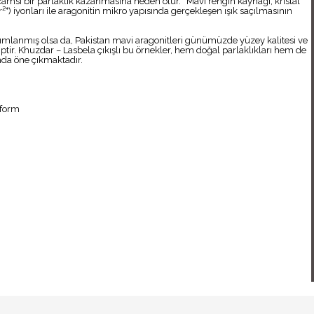
msı bir parlaklık kazanmasına neden olur. “Mavi rengin kaynağı, kristal
r²⁺) iyonları ile aragonitin mikro yapısında gerçekleşen ışık saçılmasının
nımlanmış olsa da, Pakistan mavi aragonitleri günümüzde yüzey kalitesi ve
iptir. Khuzdar – Lasbela çıkışlı bu örnekler, hem doğal parlaklıkları hem de
ında öne çıkmaktadır.
 form