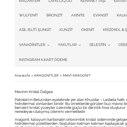
KRİZANTEM
LAPİS LAZULİ
KEHANET TAŞI
ERİTRİT
WULFENİT
BRONZİT
AXINITE
EVANSİT
KALK
ASİL (ELİT) ŞUNGİT
KUNZİT
OKENİT
KRİZOKOL & Ş
VANADİNİTLER
YAKUTLAR
SELESTİN
CRE
INSTAGRAM K.KART ÖDEME
Anasayfa
>
ARAGONİTLER
>
MAVİ ARAGONİT
Mavinin Kristal Dalgası
Pakistan’ın Belucistan eyaletinde yer alan Khuzdar – Lasbela hattı, 
hidrotermal zonlardan biridir. Bu örneklerde görülen buz mavisi il
benzeri) kristal yüzeyler üzerinde güçlü bir derinlik hissi oluştur
neredeyse cilalıymış izlenimi vermektedir.
Aragonit, kalsiyum karbonatın ortorombik kristal sisteminde gelişe
hidrotermal çözeltilerden, boşlukları katman katman kaplayacak şeki