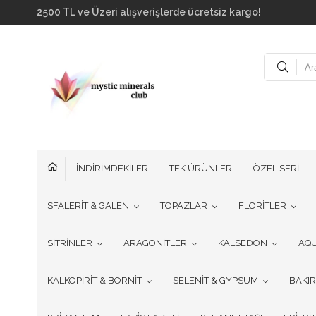
2500 TL ve Üzeri alışverişlerde ücretsiz kargo!
İNDİRİMDEKİLER
TEK ÜRÜNLER
ÖZEL SERİ
SFALERİT & GALEN
TOPAZLAR
FLORİTLER
SİTRİNLER
ARAGONİTLER
KALSEDON
AQ
KALKOPİRİT & BORNİT
SELENİT & GYPSUM
BAKI