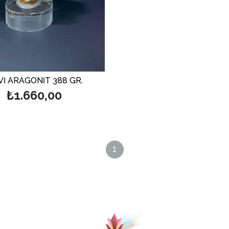
İ ARAGONİT 388 GR.
₺1.660,00
1