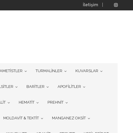
İletişim
AMETİSTLER
TURMALİNLER
KUVARSLAR
LSİTLER
BARİTLER
APOFİLİTLER
LİT
HEMATİT
PREHNİT
MOLDAVİT & TEKTİT
MANGANEZ OKSİT