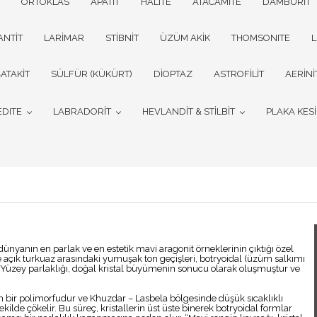
ORTOKLAS
APATİT
HALITE
ATACAMİTE
DAMBURİT
ANTİT
LARİMAR
STİBNİT
ÜZÜM AKİK
THOMSONITE
L
ATAKİT
SÜLFÜR (KÜKÜRT)
DİOPTAZ
ASTROFİLİT
AERİNİ
EDITE
LABRADORİT
HEVLANDİT & STİLBİT
PLAKA KES
dünyanın en parlak ve en estetik mavi aragonit örneklerinin çıktığı özel
e açık turkuaz arasındaki yumuşak ton geçişleri, botryoidal (üzüm salkımı
ur. Yüzey parlaklığı, doğal kristal büyümenin sonucu olarak oluşmuştur ve
n bir polimorfudur ve Khuzdar – Lasbela bölgesinde düşük sıcaklıklı
lde çökelir. Bu süreç, kristallerin üst üste binerek botryoidal formlar