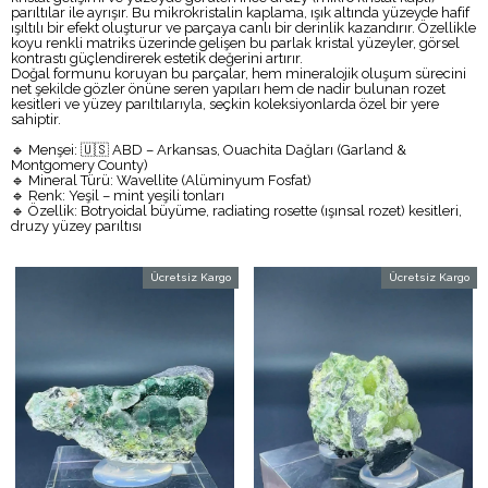
parıltılar ile ayrışır. Bu mikrokristalin kaplama, ışık altında yüzeyde hafif
ışıltılı bir efekt oluşturur ve parçaya canlı bir derinlik kazandırır. Özellikle
koyu renkli matriks üzerinde gelişen bu parlak kristal yüzeyler, görsel
kontrastı güçlendirerek estetik değerini artırır.
Doğal formunu koruyan bu parçalar, hem mineralojik oluşum sürecini
net şekilde gözler önüne seren yapıları hem de nadir bulunan rozet
kesitleri ve yüzey parıltılarıyla, seçkin koleksiyonlarda özel bir yere
sahiptir.
🔹 Menşei: 🇺🇸 ABD – Arkansas, Ouachita Dağları (Garland &
Montgomery County)
🔹 Mineral Türü: Wavellite (Alüminyum Fosfat)
🔹 Renk: Yeşil – mint yeşili tonları
🔹 Özellik: Botryoidal büyüme, radiating rosette (ışınsal rozet) kesitleri,
druzy yüzey parıltısı
Ücretsiz Kargo
Ücretsiz Kargo