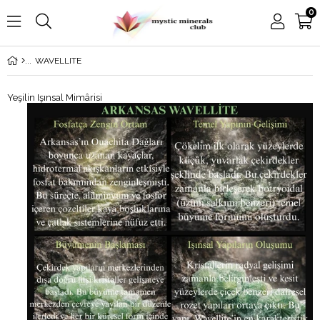
0
WAVELLITE
Yeşilin Işınsal Mimârisi