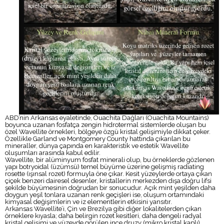
ABD’nin Arkansas eyaletinde, Ouachita Dağları (Ouachita Mountains)
boyunca uzanan fosfatça zengin hidrotermal sistemlerde oluşan bu
özel Wavellite örnekleri, bölgeye özgü kristal gelişimiyle dikkat çeker.
Özellikle Garland ve Montgomery County hattında çıkarılan bu
mineraller, dünya çapında en karakteristik ve estetik Wavellite
oluşumları arasında kabul edilir.
Wavellite, bir alüminyum fosfat minerali olup, bu örneklerde gözlenen
yapı botryoidal (üzümsü) temel büyüme üzerine gelişmiş radiating
rosette (ışınsal rozet) formuyla öne çıkar. Kesit yüzeylerde ortaya çıkan
çiçek benzeri dairesel desenler, kristallerin merkezden dışa doğru lifsi
şekilde büyümesinin doğrudan bir sonucudur. Açık mint yeşilden daha
doygun yeşil tonlara uzanan renk geçişleri ise, oluşum ortamındaki
kimyasal değişimlerin ve iz elementlerin etkisini yansıtır.
Arkansas Wavellite’i, Çin ve Brezilya gibi diğer lokalitelerden çıkan
örneklere kıyasla; daha belirgin rozet kesitleri, daha dengeli radyal
kristal gelişimi ve yüzeyde görülen ince druzy (mikro kristal kaplı)