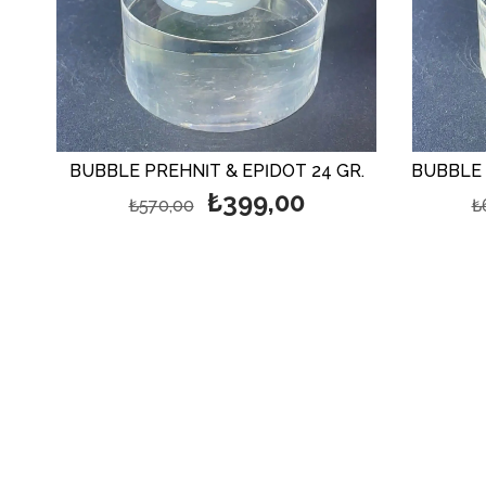
BUBBLE PREHNİT & EPİDOT 24 GR.
BUBBLE 
₺399,00
₺570,00
₺