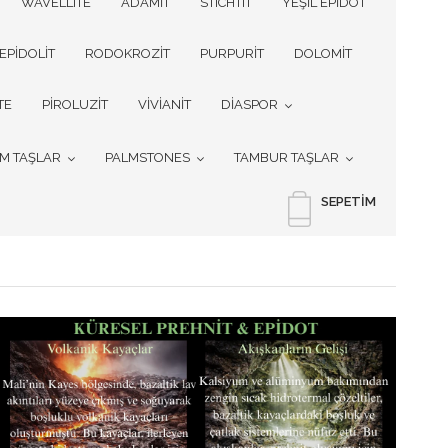
WAVELLITE
ADAMİT
STICHTIT
YEŞİL EPİDOT
EPİDOLİT
RODOKROZİT
PURPURİT
DOLOMİT
TE
PİROLUZİT
VİVİANİT
DİASPOR
İM TAŞLAR
PALMSTONES
TAMBUR TAŞLAR
SEPETIM