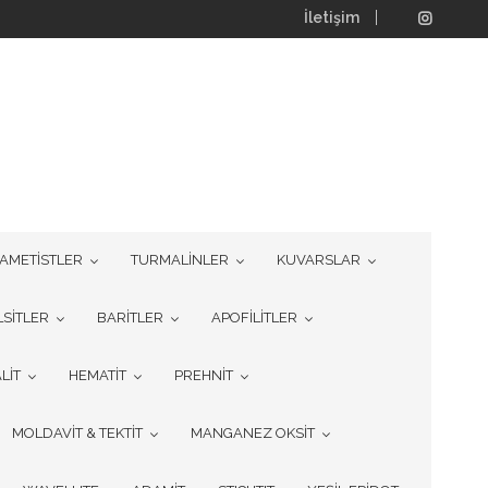
İletişim
AMETİSTLER
TURMALİNLER
KUVARSLAR
LSİTLER
BARİTLER
APOFİLİTLER
LİT
HEMATİT
PREHNİT
MOLDAVİT & TEKTİT
MANGANEZ OKSİT