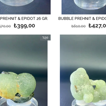
PREHNİT & EPİDOT 26 GR.
BUBBLE PREHNİT & EPİDO
₺399,00
₺427,
570,00
₺610,00
%30
İndirim
%30İndirim