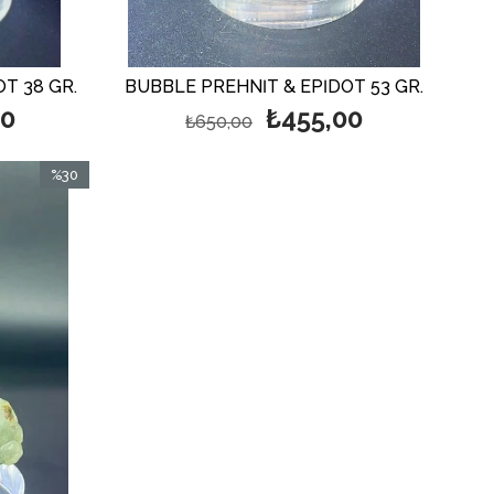
T 38 GR.
BUBBLE PREHNİT & EPİDOT 53 GR.
00
₺455,00
₺650,00
%30
İndirim
%30İndirim