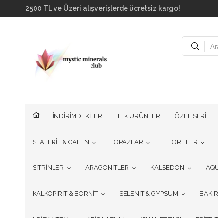
2500 TL ve Üzeri alışverişlerde ücretsiz kargo!
İNDİRİMDEKİLER
TEK ÜRÜNLER
ÖZEL SERİ
SFALERİT & GALEN
TOPAZLAR
FLORİTLER
SİTRİNLER
ARAGONİTLER
KALSEDON
AQ
KALKOPİRİT & BORNİT
SELENİT & GYPSUM
BAKI