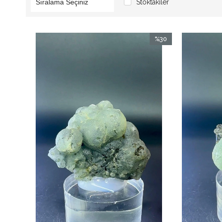
Stoktakiler
%30
İndirim
%30İndirim