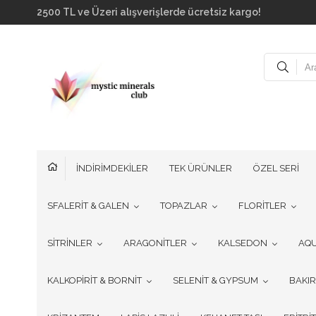
2500 TL ve Üzeri alışverişlerde ücretsiz kargo!
İNDİRİMDEKİLER
TEK ÜRÜNLER
ÖZEL SERİ
SFALERİT & GALEN
TOPAZLAR
FLORİTLER
SİTRİNLER
ARAGONİTLER
KALSEDON
AQ
KALKOPİRİT & BORNİT
SELENİT & GYPSUM
BAKI