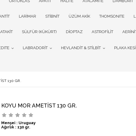
ORTOKLAS
APATİT
HALITE
ATACAMİTE
DAMBURİT
ANTİT
LARİMAR
STİBNİT
ÜZÜM AKİK
THOMSONITE
L
ATAKİT
SÜLFÜR (KÜKÜRT)
DİOPTAZ
ASTROFİLİT
AERİNİ
EDITE
LABRADORİT
HEVLANDİT & STİLBİT
PLAKA KES
ST 130 GR.
KOYU MOR AMETİST 130 GR.
Menşei : Uruguay
Ağırlık : 130 gr.