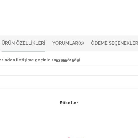
ÜRÜN ÖZELLIKLERI
YORUMLAR
(0)
ÖDEME SEÇENEKLER
rinden iletişime geçiniz. (05395581589)
Etiketler