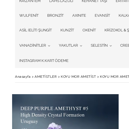
KRİZANTEM
LAPİS LAZULİ
KEHANET TAŞI
ERİTRİT
WULFENİT
BRONZİT
AXINITE
EVANSİT
KALK
ASİL (ELİT) ŞUNGİT
KUNZİT
OKENİT
KRİZOKOL & Ş
VANADİNİTLER
YAKUTLAR
SELESTİN
CRE
INSTAGRAM K.KART ÖDEME
Anasayfa
>
AMETİSTLER
>
KOYU MOR AMETİST
>
KOYU MOR AMETİ