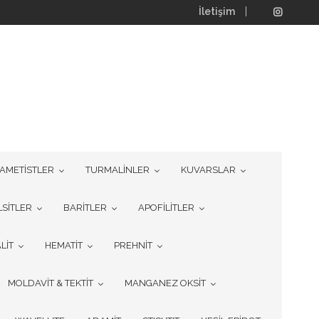
İletişim
AMETİSTLER
TURMALİNLER
KUVARSLAR
LSİTLER
BARİTLER
APOFİLİTLER
LİT
HEMATİT
PREHNİT
MOLDAVİT & TEKTİT
MANGANEZ OKSİT