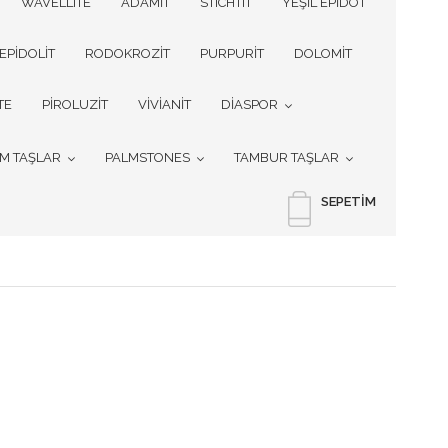
WAVELLITE
ADAMİT
STICHTIT
YEŞİL EPİDOT
EPİDOLİT
RODOKROZİT
PURPURİT
DOLOMİT
TE
PİROLUZİT
VİVİANİT
DİASPOR
İM TAŞLAR
PALMSTONES
TAMBUR TAŞLAR
SEPETIM