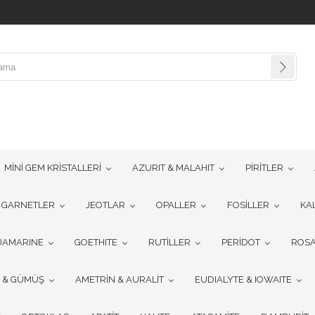
MİNİ GEM KRİSTALLERİ
AZURIT & MALAHIT
PİRİTLER
GARNETLER
JEOTLAR
OPALLER
FOSİLLER
KA
UAMARINE
GOETHITE
RUTİLLER
PERİDOT
ROSA
R & GÜMÜŞ
AMETRİN & AURALİT
EUDIALYTE & IOWAITE