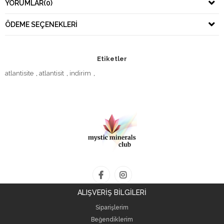
YORUMLAR
(0)
ÖDEME SEÇENEKLERI
Etiketler
atlantisite
,
atlantisit
,
indirim
,
ALIŞVERİŞ BİLGİLERİ
Siparişlerim
Beğendiklerim