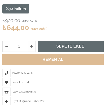
%
30
İndirim
₺920,00
(KDV Dahil)
₺644,00
(KDV Dahil)
Telefonla Sipariş
Favorilere Ekle
İstek Listeme Ekle
Fiyat Düşünce Haber Ver