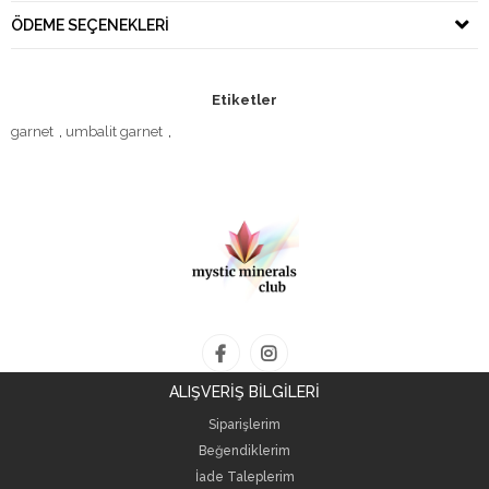
ÖDEME SEÇENEKLERI
Etiketler
garnet
,
umbalit garnet
,
ALIŞVERİŞ BİLGİLERİ
Siparişlerim
Beğendiklerim
İade Taleplerim