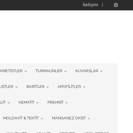
İletişim
AMETİSTLER
TURMALİNLER
KUVARSLAR
LSİTLER
BARİTLER
APOFİLİTLER
LİT
HEMATİT
PREHNİT
MOLDAVİT & TEKTİT
MANGANEZ OKSİT