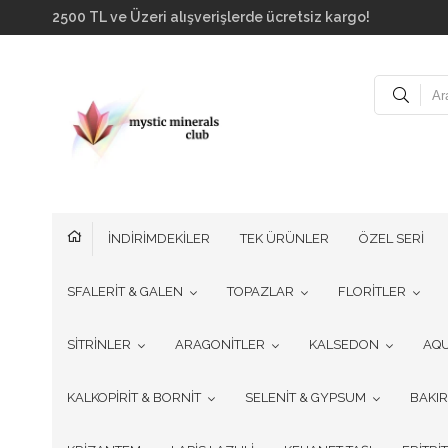
2500 TL ve Üzeri alışverişlerde ücretsiz kargo!
İNDİRİMDEKİLER
TEK ÜRÜNLER
ÖZEL SERİ
SFALERİT & GALEN
TOPAZLAR
FLORİTLER
SİTRİNLER
ARAGONİTLER
KALSEDON
AQ
KALKOPİRİT & BORNİT
SELENİT & GYPSUM
BAKI