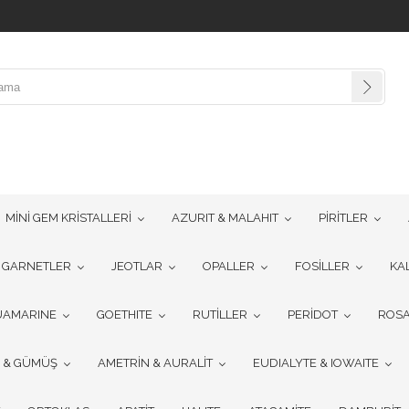
MİNİ GEM KRİSTALLERİ
AZURIT & MALAHIT
PİRİTLER
GARNETLER
JEOTLAR
OPALLER
FOSİLLER
KA
UAMARINE
GOETHITE
RUTİLLER
PERİDOT
ROSA
R & GÜMÜŞ
AMETRİN & AURALİT
EUDIALYTE & IOWAITE