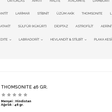
ORTOKLAS
APATİT
HALITE
ATACAMİTE
DAMBURİT
ANTİT
LARİMAR
STİBNİT
ÜZÜM AKİK
THOMSONITE
L
ATAKİT
SÜLFÜR (KÜKÜRT)
DİOPTAZ
ASTROFİLİT
AERİNİ
EDITE
LABRADORİT
HEVLANDİT & STİLBİT
PLAKA KES
THOMSONITE 46 GR.
Menşei : Hindistan
Ağırlık : 46 gr.