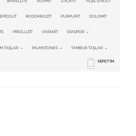
WAVELLITE
ADAMİT
STICHTIT
YEŞİL EPİDOT
EPİDOLİT
RODOKROZİT
PURPURİT
DOLOMİT
TE
PİROLUZİT
VİVİANİT
DİASPOR
İM TAŞLAR
PALMSTONES
TAMBUR TAŞLAR
SEPETIM