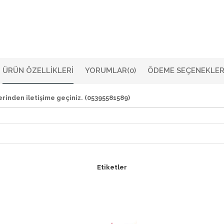
ÜRÜN ÖZELLIKLERI
YORUMLAR
(0)
ÖDEME SEÇENEKLER
rinden iletişime geçiniz. (05395581589)
Etiketler