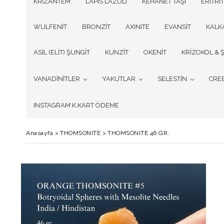
KRİZANTEM
LAPİS LAZULİ
KEHANET TAŞI
ERİTRİT
WULFENİT
BRONZİT
AXINITE
EVANSİT
KALK
ASİL (ELİT) ŞUNGİT
KUNZİT
OKENİT
KRİZOKOL & Ş
VANADİNİTLER
YAKUTLAR
SELESTİN
CRE
INSTAGRAM K.KART ÖDEME
Anasayfa
>
THOMSONITE
>
THOMSONITE 46 GR.