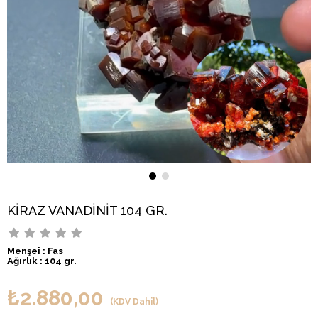
KİRAZ VANADİNİT 104 GR.
Menşei : Fas
Ağırlık : 104 gr.
₺2.880,00
(KDV Dahil)